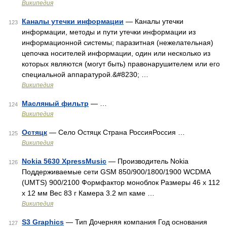
Википедия
Каналы утечки информации
— Каналы утечки
123
информации, методы и пути утечки информации из
информационной системы; паразитная (нежелательная)
цепочка носителей информации, один или несколько из
которых являются (могут быть) правонарушителем или его
специальной аппаратурой.&#8230; …
Википедия
Масляный фильтр
— …
124
Википедия
Остяцк
— Село Остяцк Страна РоссияРоссия …
125
Википедия
Nokia 5630 XpressMusic
— Производитель Nokia
126
Поддерживаемые сети GSM 850/900/1800/1900 WCDMA
(UMTS) 900/2100 Формфактор моноблок Размеры 46 x 112
x 12 мм Вес 83 г Камера 3.2 мп каме …
Википедия
S3 Graphics
— Тип Дочерняя компания Год основания
127