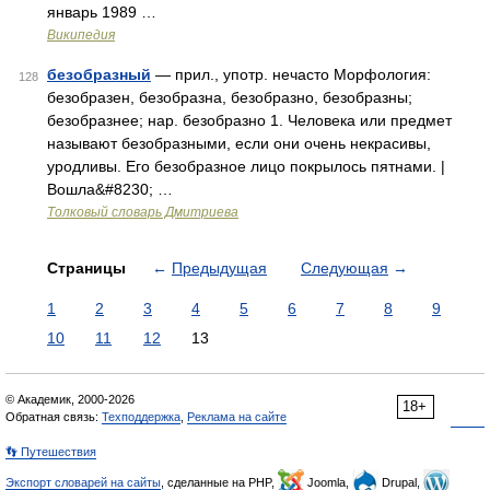
январь 1989 …
Википедия
безобразный
— прил., употр. нечасто Морфология:
128
безобразен, безобразна, безобразно, безобразны;
безобразнее; нар. безобразно 1. Человека или предмет
называют безобразными, если они очень некрасивы,
уродливы. Его безобразное лицо покрылось пятнами. |
Вошла&#8230; …
Толковый словарь Дмитриева
Страницы
←
Предыдущая
Следующая
→
1
2
3
4
5
6
7
8
9
10
11
12
13
© Академик, 2000-2026
18+
Обратная связь:
Техподдержка
,
Реклама на сайте
👣 Путешествия
Экспорт словарей на сайты
, сделанные на PHP,
Joomla,
Drupal,